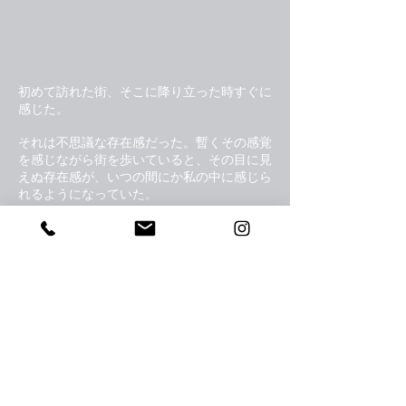
初めて訪れた街、そこに降り立った時すぐに
感じた。
それは不思議な存在感だった。暫くその感覚
を感じながら街を歩いていると、その目に見
えぬ存在感が、いつの間にか私の中に感じら
れるようになっていた。
以前から感じていた感覚が研ぎすまされる、
気温マイナス10度。
私はカメラを構え、思うままシャッターを切
り続けた。
レンズを通すと、そこに人々の呟きが聞こえ
てくるようだった。
写真は人々の暮らしを見通す。街の営みを見
通す。それぞれの生き様を見通す。永遠を見
通すのだ。
その不思議な存在感との出会いは、感覚だけ
でシャッターを切ることが自分の本質だとい