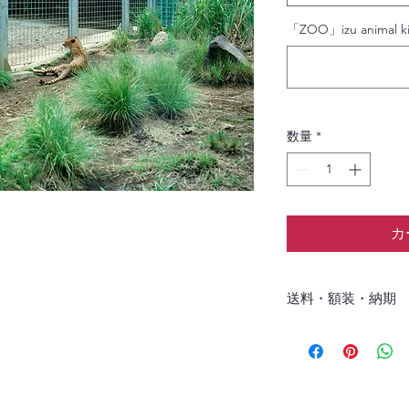
「ZOO」izu animal 
数量
*
カ
送料・額装・納期
日本国内の送料無料
額装済み作品となり
オリジナル額装につ
ございます。ご了承