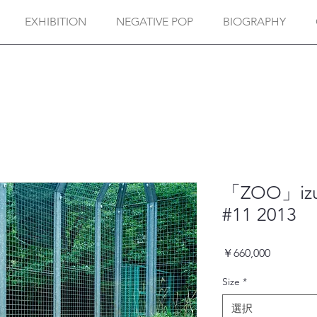
EXHIBITION
NEGATIVE POP
BIOGRAPHY
「ZOO」izu 
#11 2013
価
￥660,000
格
Size
*
選択