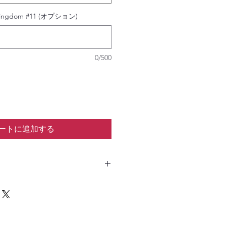
kingdom #11 (オプション)
0/500
ートに追加する
です。
ます。
き、しばしお時間をいただく場合が
下さい。