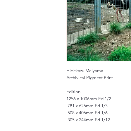
Hidekazu Maiyama
Archivical Pigment Print
Edition
1256 x 1006mm Ed.1/2
781 x 626mm Ed.1/3
508 x 406mm Ed.1/6
305 x 244mm Ed.1/12