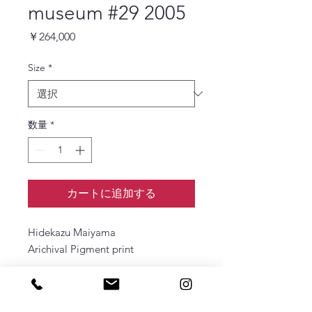
museum #29 2005
価
￥264,000
格
Size
*
数量
*
カートに追加する
Hidekazu Maiyama
Arichival Pigment print
Edition
1256 x 1006mm Ed.1/2