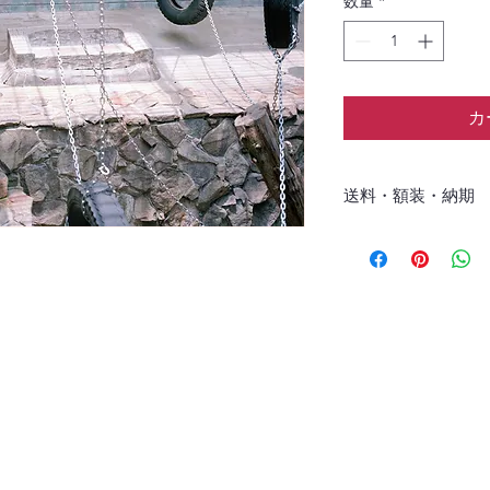
数量
*
カ
送料・額装・納期
日本国内の送料無料
額装済み作品となり
オリジナル額装につ
ございます。ご了承