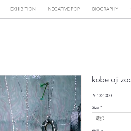
EXHIBITION
NEGATIVE POP
BIOGRAPHY
kobe oji zo
価
￥132,000
格
Size
*
選択