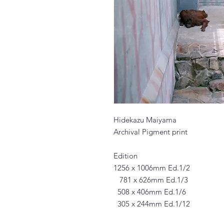
Hidekazu Maiyama
Archival Pigment print
Edition
1256 x 1006mm Ed.1/2
781 x 626mm Ed.1/3
508 x 406mm Ed.1/6
305 x 244mm Ed.1/12