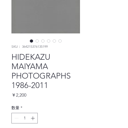
SKU： 364215376135199
HIDEKAZU
MAIYAMA
PHOTOGRAPHS
1986-2011
価
￥2,200
格
数量
*