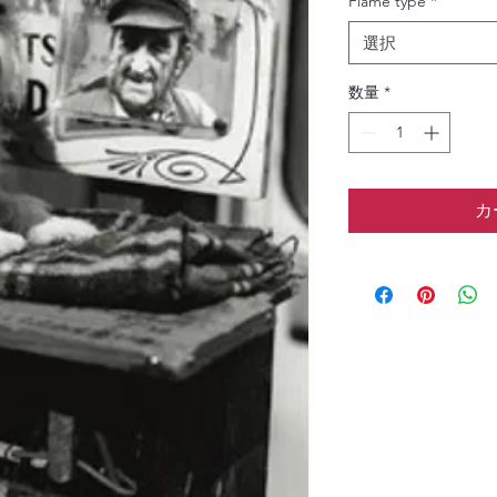
Flame type
*
選択
数量
*
カ