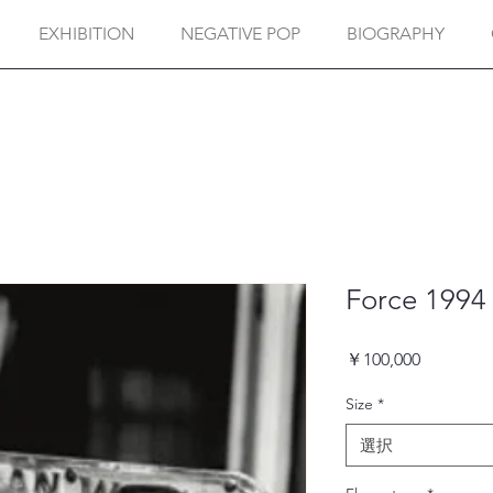
EXHIBITION
NEGATIVE POP
BIOGRAPHY
Force 1994
価
￥100,000
格
Size
*
選択