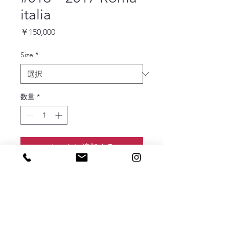
italia
価
￥150,000
格
Size
*
数量
*
カートに追加する
Print type: Archival pigment print
260×180 mm
520×360 mm (ed.1/3)
1040×720 mm