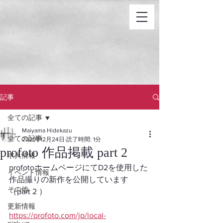
記事
全ての記事
Maiyama Hidekazu
全ての記事
2021年12月24日
読了時間: 1分
profoto 作品掲載 part 2
求人情報
profotoホームページにてD2を使用した
イベント情報
作品撮りの新作を公開しています
その他
（part 2 ）
更新情報
https://profoto.com/jp/local-