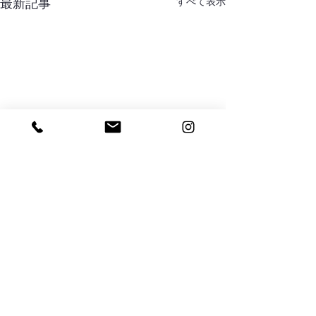
すべて表示
最新記事
アシスタント募集 2
舞山秀一のアシス
集します。 必須条
コメント
自動車免許 その他 ○年齢制
無し ○スタジオ経
107-0062 東京
コメントを追加…