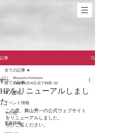
記事
全ての記事
Maiyama Hidekazu
全ての記事
2018年6月14日
読了時間: 1分
HPをリニューアルしまし
求人情報
た
イベント情報
この度、舞山秀一の公式ウェブサイト
その他
をリニューアルしました。
更新情報
ぜひご覧ください。