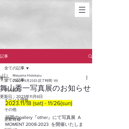
記事
全ての記事
Maiyama Hidekazu
全ての記事
2023年5月23日
読了時間: 1分
舞山秀一写真展のお知らせ
求人情報
更新日：
2023年11月6日
イベント情報
2023.11/18 (sat) - 11/26(sun)
その他
福岡のgallery『other』にて写真展  A 
更新情報
MOMENT 2008-2023  を開催いたしま