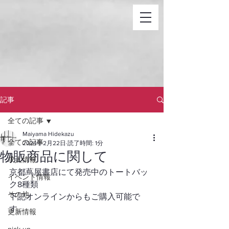
記事
全ての記事
Maiyama Hidekazu
全ての記事
2024年2月22日
読了時間: 1分
物販商品に関して
求人情報
京都蔦屋書店にて発売中のトートバッ
イベント情報
ク8種類
その他
下記オンラインからもご購入可能で
す。
更新情報