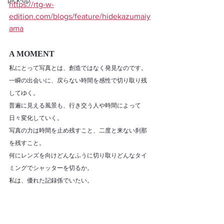
pick-up
https://rtg-w-
edition.com/blogs/feature/hidekazumaiy
ama
A MOMENT
私にとって写真とは、創造ではなく発見なのです。
一瞬の出会いに、戻らない時間を感性で切り取り残
してゆく。
普遍に見える風景も、行き交う人や時間によって
日々変化していく。
写真の力は時間を止め残すこと、二度と来ない刹那
を残すこと。
何にレンズを向けどんなふうに切り取りどんなタイ
ミングでシャッターを切るか。
私は、優れた記録係でいたい。