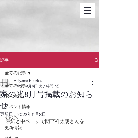
記事
全ての記事
Maiyama Hidekazu
全ての記事
2022年8月6日
読了時間: 1分
家の光8月号掲載のお知ら
求人情報
せ
イベント情報
更新日：
2022年11月8日
その他
表紙と中ページで間宮祥太朗さんを
更新情報