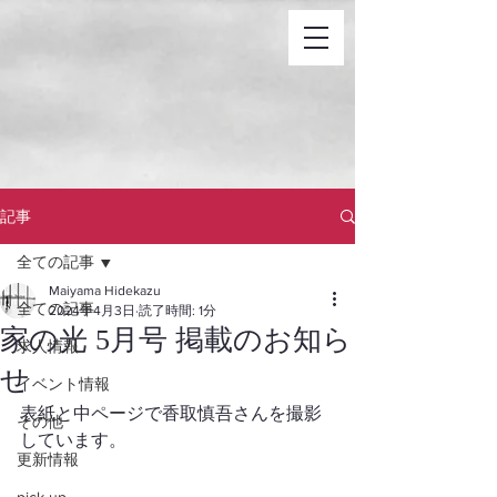
記事
全ての記事
Maiyama Hidekazu
全ての記事
2024年4月3日
読了時間: 1分
家の光 5月号 掲載のお知ら
求人情報
せ
イベント情報
表紙と中ページで香取慎吾さんを撮影
その他
しています。
更新情報