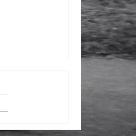
スタント募集 2024.2
秀一のアシスタントを募集し
。 必須条件○要普通自動車免
制限無し ○スタジ
者優遇 〒107-0062 東京都
青山7−1−12 南青山高樹町ハ
401 株式会社マイヤマ事務所
担当 :manager 神蔵 ...