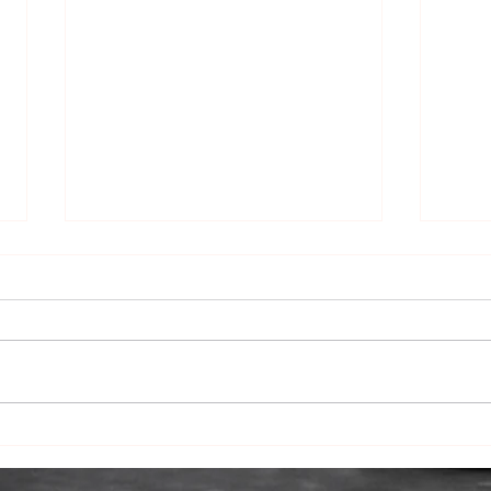
アシ
舞山
ます
許 その他 ○年齢
オ経験
港区南
イツ
FRIDAY 2/23日号 掲載のお
知らせ