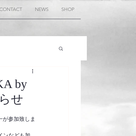
CONTACT
NEWS
SHOP
A by
知らせ
山秀一が参加致しま
インなども加