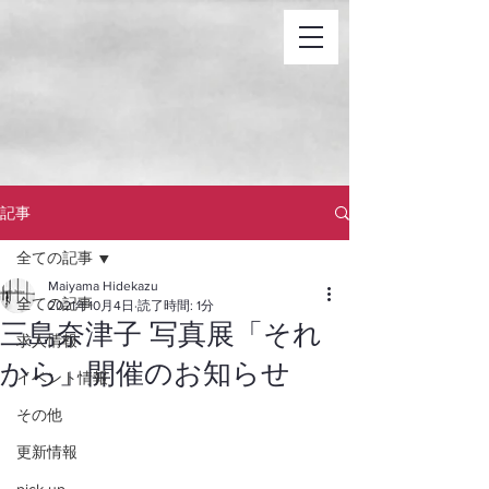
記事
全ての記事
Maiyama Hidekazu
全ての記事
2021年10月4日
読了時間: 1分
三島奈津子 写真展「それ
求人情報
から」開催のお知らせ
イベント情報
その他
更新情報