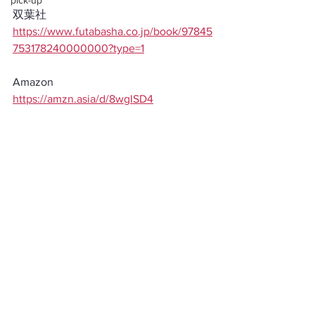
pick-up
双葉社
https://www.futabasha.co.jp/book/97845
753178240000000?type=1
Amazon
https://amzn.asia/d/8wgISD4