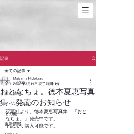
記事
全ての記事
Maiyama Hidekazu
全ての記事
2023年3月14日
読了時間: 1分
おとなちょ。徳本夏恵写真
求人情報
集 発売のお知らせ
イベント情報
双葉社より、徳本夏恵写真集　『おと
その他
なちょ。』発売中です。
更新情報
下記より購入可能です。