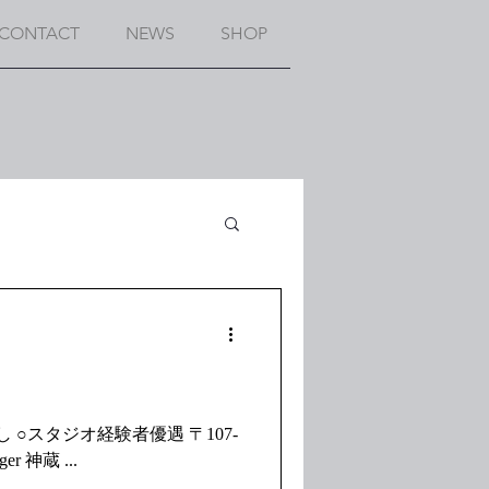
CONTACT
NEWS
SHOP
0062 東京都港区南青山7−1−12 南青山高樹町ハイツ401 株式会社マイヤマ事務所 担当 :manager 神蔵 ...